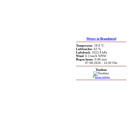
Wetter in Brunsbüttel
Temperatur
: 18.8 °C
Luftfeuchte
: 63 %
Luftdruck
: 1022.8 hPa
Wind
: 6.5 km/h WNW
Regen heute
: 0.00 mm
07.08.2026 - 14:30 Uhr
Tendenz
©
Roman Attinger