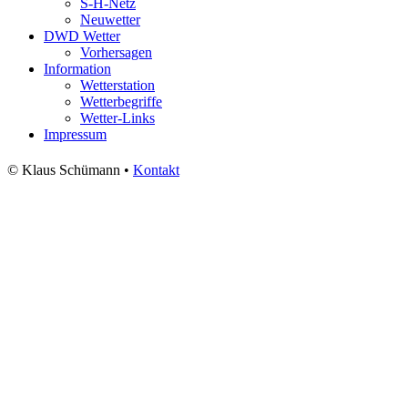
S-H-Netz
Neuwetter
DWD Wetter
Vorhersagen
Information
Wetterstation
Wetterbegriffe
Wetter-Links
Impressum
© Klaus Schümann •
Kontakt